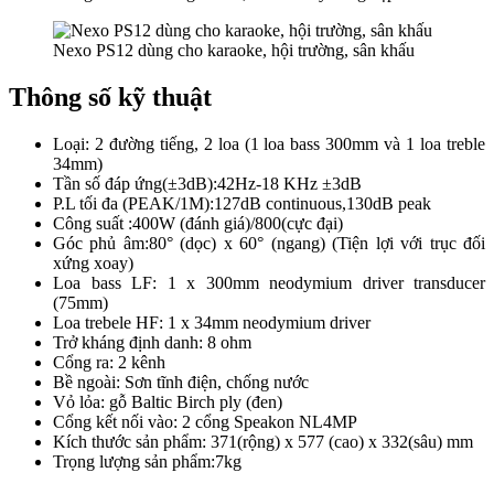
Nexo PS12 dùng cho karaoke, hội trường, sân khấu
Thông số kỹ thuật
Loại: 2 đường tiếng, 2 loa (1 loa bass 300mm và 1 loa treble
34mm)
Tần số đáp ứng(±3dB):42Hz-18 KHz ±3dB
P.L tối đa (PEAK/1M):127dB continuous,130dB peak
Công suất :400W (đánh giá)/800(cực đại)
Góc phủ âm:80° (dọc) x 60° (ngang) (Tiện lợi với trục đối
xứng xoay)
Loa bass LF: 1 x 300mm neodymium driver transducer
(75mm)
Loa trebele HF: 1 x 34mm neodymium driver
Trở kháng định danh: 8 ohm
Cổng ra: 2 kênh
Bề ngoài: Sơn tĩnh điện, chống nước
Vỏ lỏa: gỗ Baltic Birch ply (đen)
Cổng kết nối vào: 2 cổng Speakon NL4MP
Kích thước sản phẩm: 371(rộng) x 577 (cao) x 332(sâu) mm
Trọng lượng sản phẩm:7kg