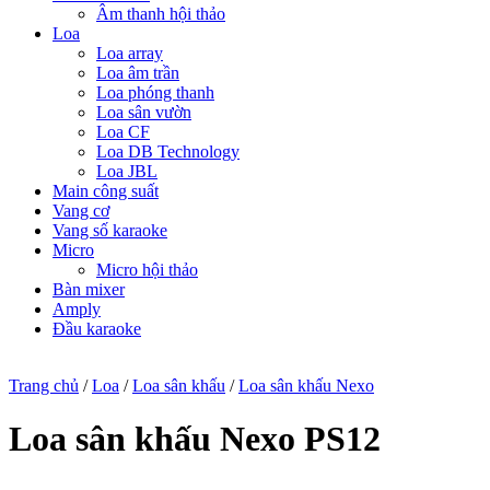
Âm thanh hội thảo
Loa
Loa array
Loa âm trần
Loa phóng thanh
Loa sân vườn
Loa CF
Loa DB Technology
Loa JBL
Main công suất
Vang cơ
Vang số karaoke
Micro
Micro hội thảo
Bàn mixer
Amply
Đầu karaoke
Trang chủ
/
Loa
/
Loa sân khấu
/
Loa sân khấu Nexo
Loa sân khấu Nexo PS12