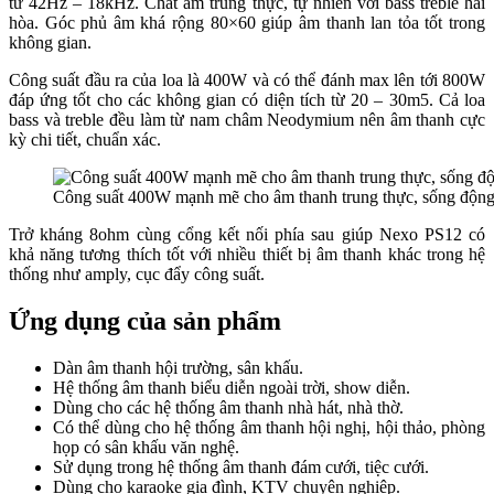
từ 42Hz – 18kHz. Chất âm trung thực, tự nhiên với bass treble hài
hòa. Góc phủ âm khá rộng 80×60 giúp âm thanh lan tỏa tốt trong
không gian.
Công suất đầu ra của loa là 400W và có thể đánh max lên tới 800W
đáp ứng tốt cho các không gian có diện tích từ 20 – 30m5. Cả loa
bass và treble đều làm từ nam châm Neodymium nên âm thanh cực
kỳ chi tiết, chuẩn xác.
Công suất 400W mạnh mẽ cho âm thanh trung thực, sống độn
Trở kháng 8ohm cùng cổng kết nối phía sau giúp Nexo PS12 có
khả năng tương thích tốt với nhiều thiết bị âm thanh khác trong hệ
thống như amply, cục đẩy công suất.
Ứng dụng của sản phẩm
Dàn âm thanh hội trường, sân khấu.
Hệ thống âm thanh biểu diễn ngoài trời, show diễn.
Dùng cho các hệ thống âm thanh nhà hát, nhà thờ.
Có thể dùng cho hệ thống âm thanh hội nghị, hội thảo, phòng
họp có sân khấu văn nghệ.
Sử dụng trong hệ thống âm thanh đám cưới, tiệc cưới.
Dùng cho karaoke gia đình, KTV chuyên nghiệp.