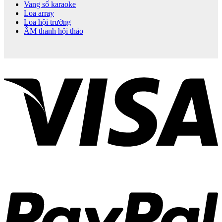
Vang số karaoke
Loa array
Loa hội trường
ÂM thanh hội thảo