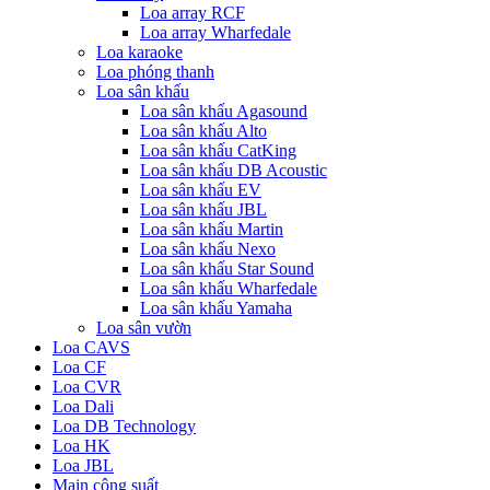
Loa array RCF
Loa array Wharfedale
Loa karaoke
Loa phóng thanh
Loa sân khấu
Loa sân khấu Agasound
Loa sân khấu Alto
Loa sân khấu CatKing
Loa sân khấu DB Acoustic
Loa sân khấu EV
Loa sân khấu JBL
Loa sân khấu Martin
Loa sân khấu Nexo
Loa sân khấu Star Sound
Loa sân khấu Wharfedale
Loa sân khấu Yamaha
Loa sân vườn
Loa CAVS
Loa CF
Loa CVR
Loa Dali
Loa DB Technology
Loa HK
Loa JBL
Main công suất