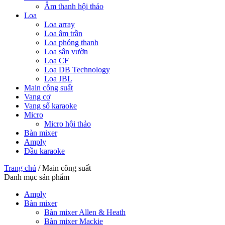
Âm thanh hội thảo
Loa
Loa array
Loa âm trần
Loa phóng thanh
Loa sân vườn
Loa CF
Loa DB Technology
Loa JBL
Main công suất
Vang cơ
Vang số karaoke
Micro
Micro hội thảo
Bàn mixer
Amply
Đầu karaoke
Trang chủ
/
Main công suất
Danh mục sản phẩm
Amply
Bàn mixer
Bàn mixer Allen & Heath
Bàn mixer Mackie