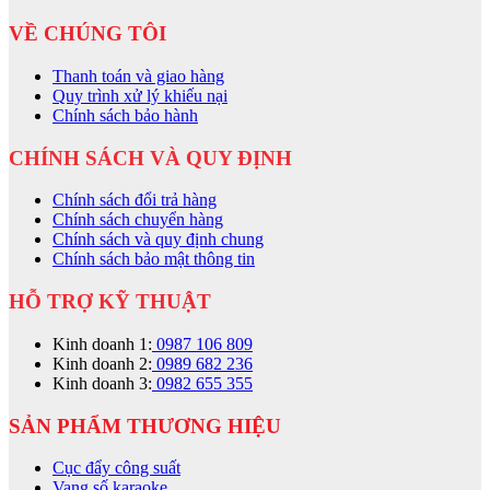
VỀ CHÚNG TÔI
Thanh toán và giao hàng
Quy trình xử lý khiếu nại
Chính sách bảo hành
CHÍNH SÁCH VÀ QUY ĐỊNH
Chính sách đổi trả hàng
Chính sách chuyển hàng
Chính sách và quy định chung
Chính sách bảo mật thông tin
HỖ TRỢ KỸ THUẬT
Kinh doanh 1:
0987 106 809
Kinh doanh 2:
0989 682 236
Kinh doanh 3:
0982 655 355
SẢN PHẨM THƯƠNG HIỆU
Cục đẩy công suất
Vang số karaoke