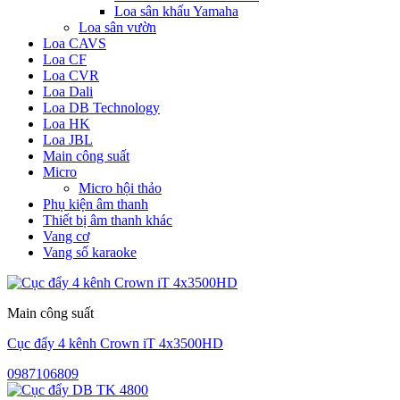
Loa sân khấu Yamaha
Loa sân vườn
Loa CAVS
Loa CF
Loa CVR
Loa Dali
Loa DB Technology
Loa HK
Loa JBL
Main công suất
Micro
Micro hội thảo
Phụ kiện âm thanh
Thiết bị âm thanh khác
Vang cơ
Vang số karaoke
Main công suất
Cục đẩy 4 kênh Crown iT 4x3500HD
0987106809