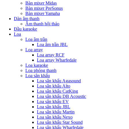
Bàn mixer Midas
Bàn mixer PreSonus
Bàn mixer Yamaha
Dàn âm thanh
Âm thanh hội thảo
Đầu karaoke
Loa
Loa âm trần
Loa âm trần JBL
Loa array
Loa array RCF
Loa array Wharfedale
Loa karaoke
Loa phóng thanh
Loa sân khấu
Loa sân khấu Agasound
Loa sân khấu Alto
Loa sân khấu CatKing
Loa sân khấu DB Acoustic
Loa sân khấu EV
Loa sân khấu JBL
Loa sân khấu Martin
Loa sân khấu Nexo
Loa sân khấu Star Sound
Loa sân khấu Wharfedale