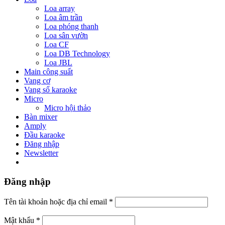
Loa array
Loa âm trần
Loa phóng thanh
Loa sân vườn
Loa CF
Loa DB Technology
Loa JBL
Main công suất
Vang cơ
Vang số karaoke
Micro
Micro hội thảo
Bàn mixer
Amply
Đầu karaoke
Đăng nhập
Newsletter
Đăng nhập
Tên tài khoản hoặc địa chỉ email
*
Mật khẩu
*