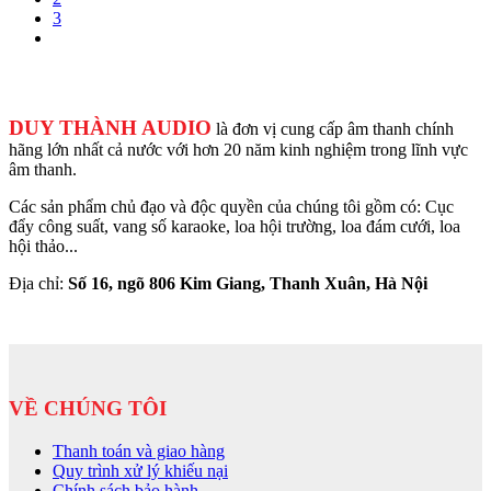
3
DUY THÀNH AUDIO
là đơn vị cung cấp âm thanh chính
hãng lớn nhất cả nước với hơn 20 năm kinh nghiệm trong lĩnh vực
âm thanh.
Các sản phẩm chủ đạo và độc quyền của chúng tôi gồm có: Cục
đẩy công suất, vang số karaoke, loa hội trường, loa đám cưới, loa
hội thảo...
Địa chỉ:
Số 16, ngõ 806 Kim Giang, Thanh Xuân, Hà Nội
VỀ CHÚNG TÔI
Thanh toán và giao hàng
Quy trình xử lý khiếu nại
Chính sách bảo hành