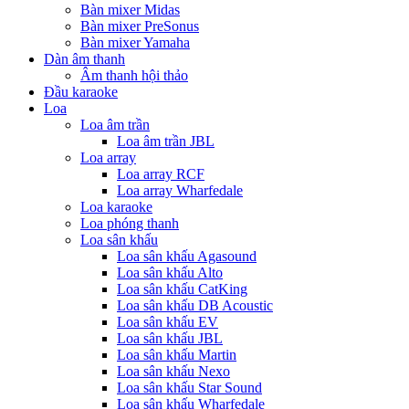
Bàn mixer Midas
Bàn mixer PreSonus
Bàn mixer Yamaha
Dàn âm thanh
Âm thanh hội thảo
Đầu karaoke
Loa
Loa âm trần
Loa âm trần JBL
Loa array
Loa array RCF
Loa array Wharfedale
Loa karaoke
Loa phóng thanh
Loa sân khấu
Loa sân khấu Agasound
Loa sân khấu Alto
Loa sân khấu CatKing
Loa sân khấu DB Acoustic
Loa sân khấu EV
Loa sân khấu JBL
Loa sân khấu Martin
Loa sân khấu Nexo
Loa sân khấu Star Sound
Loa sân khấu Wharfedale