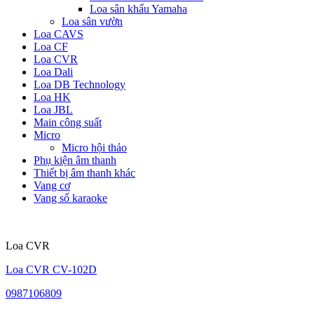
Loa sân khấu Yamaha
Loa sân vườn
Loa CAVS
Loa CF
Loa CVR
Loa Dali
Loa DB Technology
Loa HK
Loa JBL
Main công suất
Micro
Micro hội thảo
Phụ kiện âm thanh
Thiết bị âm thanh khác
Vang cơ
Vang số karaoke
Loa CVR
Loa CVR CV-102D
0987106809