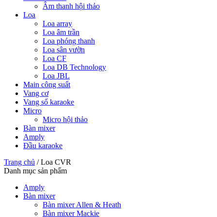
Âm thanh hội thảo
Loa
Loa array
Loa âm trần
Loa phóng thanh
Loa sân vườn
Loa CF
Loa DB Technology
Loa JBL
Main công suất
Vang cơ
Vang số karaoke
Micro
Micro hội thảo
Bàn mixer
Amply
Đầu karaoke
Trang chủ
/
Loa CVR
Danh mục sản phẩm
Amply
Bàn mixer
Bàn mixer Allen & Heath
Bàn mixer Mackie