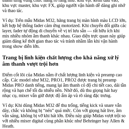
thành từng vùng chức năng rõ ràng như: khu vực kênh đầu vào,
khu vực master, khu vực FX, giúp người vận hành dễ dàng ghi nhớ
và thao tác.
Ví dụ: Trên mẫu Midas M32, hãng trang bị màn hình màu LCD lớn,
kết hợp hệ thống fader cảm ứng motorized. Khi chuyển đổi giữa các
layer, fader tự động di chuyển về vị trí lưu sẵn — rất hữu ích khi
mix nhiều nhóm âm thanh khác nhau. Giao diện trực quan này giúp
giảm đáng kể thời gian thao tác và tránh nhầm lẫn khi vận hành
trong show diễn lớn.
Trang bị linh kiện chất lượng cho khả năng xử lý
âm thanh vượt trội hơn
Điểm cốt lõi của Midas nằm ở chất lượng linh kiện và preamp cao
cấp. Các model như M32, PRO1, PRO2 được trang bị preamp
Midas PRO danh tiếng, mang lại âm thanh có độ chi tiết cao, dải tần
rộng và hạn chế tối đa nhiễu nền. Nhờ đó, dù thu giọng hát hay
nhạc cụ, mixer vẫn giữ được độ ấm áp và rõ ràng đặc trưng.
Ví dụ: Khi dùng Midas M32 để thu trống, tiếng kick và snare vẫn
dày, chắc và không bị “nén” quá mức. Còn với giọng hát live, âm
vẫn sáng, không bị vỡ khi hát lớn. Điều này giúp Midas vượt trội so
với nhiều mixer digital cùng phân khúc như Behringer hay Allen &
Heath.