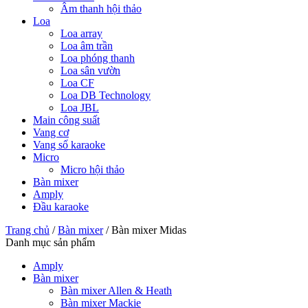
Âm thanh hội thảo
Loa
Loa array
Loa âm trần
Loa phóng thanh
Loa sân vườn
Loa CF
Loa DB Technology
Loa JBL
Main công suất
Vang cơ
Vang số karaoke
Micro
Micro hội thảo
Bàn mixer
Amply
Đầu karaoke
Trang chủ
/
Bàn mixer
/
Bàn mixer Midas
Danh mục sản phẩm
Amply
Bàn mixer
Bàn mixer Allen & Heath
Bàn mixer Mackie