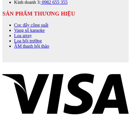
Kinh doanh 3:
0982 655 355
SẢN PHẨM THƯƠNG HIỆU
Cục đẩy công suất
Vang số karaoke
Loa array
Loa hội trường
ÂM thanh hội thảo