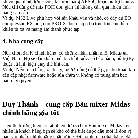
khiển qua iPad, lưu scene, kết nối mạng AES50, hoặc hỗ trợ Dante.
Nếu chỉ dùng để mix FOH đơn giản thì không cần quá nhiều tính
năng cao cấp.
Ví dụ: M32 Live phù hợp với sân khấu vừa và nhỏ, có đầy đủ EQ,
compressor, FX nội, còn PRO X thích hợp cho tour lớn cần điều
khiển từ xa và mạng âm thanh phức tạp.
4. Nhà cung cấp
Nên chọn đại lý chính hãng, có chứng nhận phân phối Midas tại
Việt Nam. Họ sẽ đảm bảo thiết bị chính gốc, có bảo hành, hỗ trợ kỹ
thuật và linh kiện thay thế khi cần.
Ví dụ: Nếu mua hàng xách tay, người dùng có thể gặp khó khăn khi
cần cập nhật firmware hoặc sửa chữa vì không có trung tâm bảo
hành ủy quyền.
Duy Thành – cung cấp Bàn mixer Midas
chính hãng giá tốt
Trên thị trường hiện có rất nhiều đơn vị bán Bàn mixer Midas tuy
nhiên là khách hàng bạn sẽ khó có thể biết được đâu mới là đơn vị
bán sản phẩm chính hãng chất lượng. Để tránh mua phải hàng giả