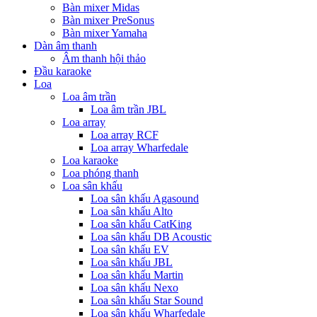
Bàn mixer Midas
Bàn mixer PreSonus
Bàn mixer Yamaha
Dàn âm thanh
Âm thanh hội thảo
Đầu karaoke
Loa
Loa âm trần
Loa âm trần JBL
Loa array
Loa array RCF
Loa array Wharfedale
Loa karaoke
Loa phóng thanh
Loa sân khấu
Loa sân khấu Agasound
Loa sân khấu Alto
Loa sân khấu CatKing
Loa sân khấu DB Acoustic
Loa sân khấu EV
Loa sân khấu JBL
Loa sân khấu Martin
Loa sân khấu Nexo
Loa sân khấu Star Sound
Loa sân khấu Wharfedale