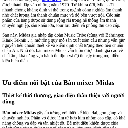
được thành lập vào những năm 1970. Từ khi ra đời, Midas đã
nhanh chóng khẳng định vị thế trong ngành công nghiệp âm thanh
nhờ chất lượng âm thanh chuẩn mực và độ bền vượt trội. Các sản
phẩm của hãng được sử dụng rộng rãi trong hệ thống âm thanh
chuyên nghiệp, sân khấu lớn, tour lưu diễn và phòng thu cao cấp.
Sau này, Midas gia nhập tập đoàn Music Tribe (cùng với Behringer,
Klark Teknik…), mở rộng quy mô sản xuất toàn cầu nhưng vẫn giữ
nguyên tiêu chuẩn thiết kế và kiểm định chất lượng theo tiêu chuẩn
châu Âu. Nhờ đó, bàn mixer Midas vẫn luôn được đánh giá cao về
chất âm, khả năng vận hành ổn định và độ tin cậy trong mọi điều
kiện biểu diễn.
Ưu điểm nổi bật của Bàn mixer Midas
Thiết kế thời thượng, giao diện thân thiện với người
dùng
Bàn mixer Midas
gây ấn tượng với thiết kế hiện đại, gọn gàng và
chuyên nghiệp. Phần vỏ được làm từ hợp kim nhôm cao cấp, có khả
năng chống va đập và tản nhiệt tốt. Bề mặt điều khiển được chia