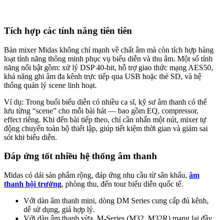
Tích hợp các tính năng tiên tiên
Bàn mixer Midas không chỉ mạnh về chất âm mà còn tích hợp hàng
loạt tính năng thông minh phục vụ biểu diễn và thu âm. Một số tính
năng nổi bật gồm: xử lý DSP 40-bit, hỗ trợ giao thức mạng AES50,
khả năng ghi âm đa kênh trực tiếp qua USB hoặc thẻ SD, và hệ
thống quản lý scene linh hoạt.
Ví dụ: Trong buổi biểu diễn có nhiều ca sĩ, kỹ sư âm thanh có thể
lưu từng “scene” cho mỗi bài hát — bao gồm EQ, compressor,
effect riêng. Khi đến bài tiếp theo, chỉ cần nhấn một nút, mixer tự
động chuyển toàn bộ thiết lập, giúp tiết kiệm thời gian và giảm sai
sót khi biểu diễn.
Đáp ứng tốt nhiều hệ thống âm thanh
Midas có dải sản phẩm rộng, đáp ứng nhu cầu từ sân khấu,
âm
thanh hội trường
, phòng thu, đến tour biểu diễn quốc tế.
Với dàn âm thanh mini, dòng DM Series cung cấp đủ kênh,
dễ sử dụng, giá hợp lý.
Với dàn âm thanh vừa, M-Series (M32, M32R) mang lại đầy