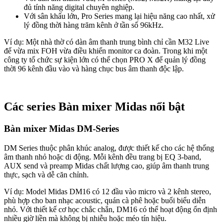
đủ tính năng digital chuyên nghiệp.
Với sân khấu lớn, Pro Series mang lại hiệu năng cao nhất, xử
lý đồng thời hàng trăm kênh ở tần số 96kHz.
Ví dụ: Một nhà thờ có dàn âm thanh trung bình chỉ cần M32 Live
để vừa mix FOH vừa điều khiển monitor ca đoàn. Trong khi một
công ty tổ chức sự kiện lớn có thể chọn PRO X để quản lý đồng
thời 96 kênh đầu vào và hàng chục bus âm thanh độc lập.
Các series Bàn mixer Midas nổi bật
Bàn mixer Midas DM-Series
DM Series thuộc phân khúc analog, được thiết kế cho các hệ thống
âm thanh nhỏ hoặc di động. Mỗi kênh đều trang bị EQ 3-band,
AUX send và preamp Midas chất lượng cao, giúp âm thanh trung
thực, sạch và dễ căn chỉnh.
Ví dụ: Model Midas DM16 có 12 đầu vào micro và 2 kênh stereo,
phù hợp cho ban nhạc acoustic, quán cà phê hoặc buổi biểu diễn
nhỏ. Với thiết kế cơ học chắc chắn, DM16 có thể hoạt động ổn định
nhiều giờ liền mà không bị nhiễu hoặc méo tín hiệu.