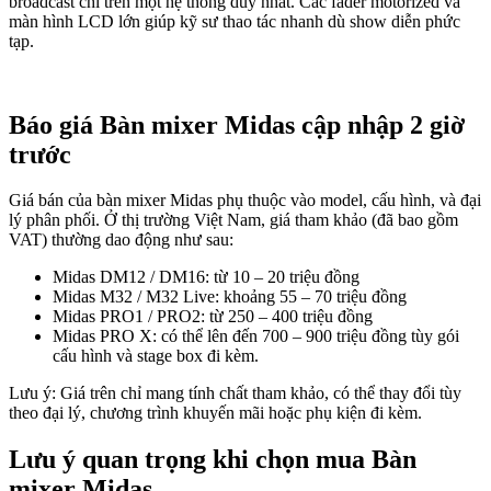
broadcast chỉ trên một hệ thống duy nhất. Các fader motorized và
màn hình LCD lớn giúp kỹ sư thao tác nhanh dù show diễn phức
tạp.
Báo giá Bàn mixer Midas cập nhập 2 giờ
trước
Giá bán của bàn mixer Midas phụ thuộc vào model, cấu hình, và đại
lý phân phối. Ở thị trường Việt Nam, giá tham khảo (đã bao gồm
VAT) thường dao động như sau:
Midas DM12 / DM16: từ 10 – 20 triệu đồng
Midas M32 / M32 Live: khoảng 55 – 70 triệu đồng
Midas PRO1 / PRO2: từ 250 – 400 triệu đồng
Midas PRO X: có thể lên đến 700 – 900 triệu đồng tùy gói
cấu hình và stage box đi kèm.
Lưu ý: Giá trên chỉ mang tính chất tham khảo, có thể thay đổi tùy
theo đại lý, chương trình khuyến mãi hoặc phụ kiện đi kèm.
Lưu ý quan trọng khi chọn mua Bàn
mixer Midas