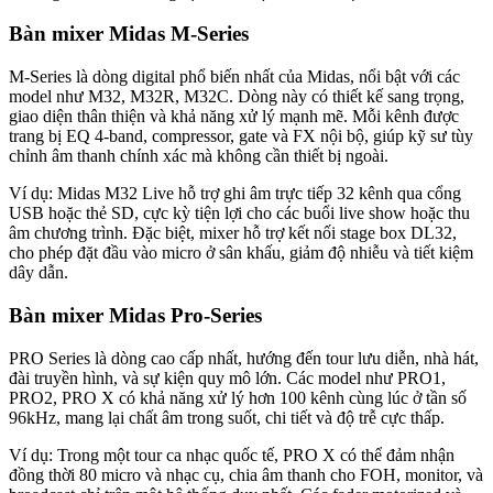
Bàn mixer Midas M-Series
M-Series là dòng digital phổ biến nhất của Midas, nổi bật với các
model như M32, M32R, M32C. Dòng này có thiết kế sang trọng,
giao diện thân thiện và khả năng xử lý mạnh mẽ. Mỗi kênh được
trang bị EQ 4-band, compressor, gate và FX nội bộ, giúp kỹ sư tùy
chỉnh âm thanh chính xác mà không cần thiết bị ngoài.
Ví dụ: Midas M32 Live hỗ trợ ghi âm trực tiếp 32 kênh qua cổng
USB hoặc thẻ SD, cực kỳ tiện lợi cho các buổi live show hoặc thu
âm chương trình. Đặc biệt, mixer hỗ trợ kết nối stage box DL32,
cho phép đặt đầu vào micro ở sân khấu, giảm độ nhiễu và tiết kiệm
dây dẫn.
Bàn mixer Midas Pro-Series
PRO Series là dòng cao cấp nhất, hướng đến tour lưu diễn, nhà hát,
đài truyền hình, và sự kiện quy mô lớn. Các model như PRO1,
PRO2, PRO X có khả năng xử lý hơn 100 kênh cùng lúc ở tần số
96kHz, mang lại chất âm trong suốt, chi tiết và độ trễ cực thấp.
Ví dụ: Trong một tour ca nhạc quốc tế, PRO X có thể đảm nhận
đồng thời 80 micro và nhạc cụ, chia âm thanh cho FOH, monitor, và