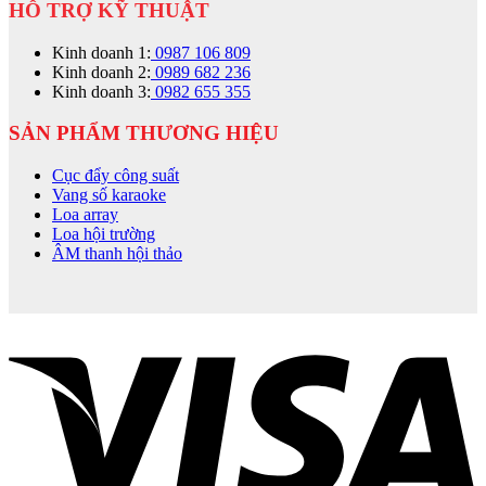
HỖ TRỢ KỸ THUẬT
Kinh doanh 1:
0987 106 809
Kinh doanh 2:
0989 682 236
Kinh doanh 3:
0982 655 355
SẢN PHẨM THƯƠNG HIỆU
Cục đẩy công suất
Vang số karaoke
Loa array
Loa hội trường
ÂM thanh hội thảo