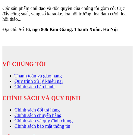
Các sản phẩm chủ đạo và độc quyền của chúng tôi gồm có: Cục
đẩy công suất, vang số karaoke, loa hội trường, loa đám cưới, loa
hội thảo...
Địa chỉ:
Số 16, ngõ 806 Kim Giang, Thanh Xuân, Hà Nội
VỀ CHÚNG TÔI
Thanh toán và giao hàng
Quy trình xử lý khiếu nại
Chính sách bảo hành
CHÍNH SÁCH VÀ QUY ĐỊNH
Chính sách đổi trả hàng
Chính sách chuyển hàng
Chính sách và quy định chung
Chính sách bảo mật thông tin