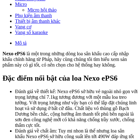
Micro
Micro hội thảo
Phụ kiện âm thanh
Thiết bị âm thanh khác
Vang cơ
Vang số karaoke
Mô tả
Nexo ePS6
là một trong những dòng loa sân khấu cao cấp nhập
khẩu chính hãng từ Pháp, hãy cùng chúng tôi tìm hiểu xem sản
phẩm này có gì tốt, có nên chọn cho hệ thống hay không.
Đặc điểm nổi bật của loa Nexo ePS6
Đánh giá về thiết kế: Nexo ePS6 sở hữu vẻ ngoài nhỏ gọn với
trọng lượng chỉ 7.1kg tương đương với một mẫu loa treo
tường. Với trọng lượng như vậy bạn có thể lắp đặt chúng linh
hoạt và sử dụng ở bất cứ đâu. Chất liệu vỏ thùng gỗ Bạch
Dương bền chắc, cộng hưởng âm thanh tốt phủ bên ngoài là
sơn đen công nghệ mới có khả năng chống trầy xước, chống
thấm cực tốt.
Đánh giá về chất âm: Tuy mi nhon là thế nhưng loa sân
khấu Nexo ePS6 sở hữu công suất lên tới 490W đáp ứng tốt