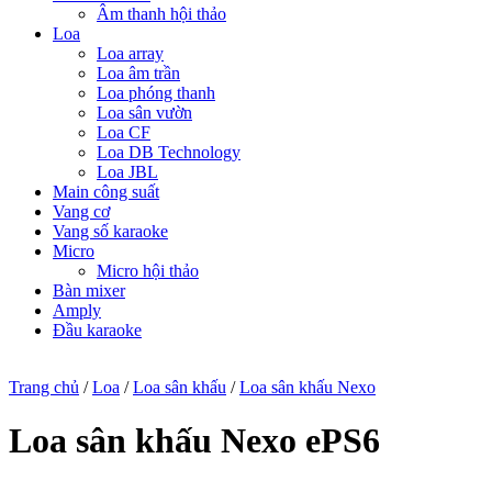
Âm thanh hội thảo
Loa
Loa array
Loa âm trần
Loa phóng thanh
Loa sân vườn
Loa CF
Loa DB Technology
Loa JBL
Main công suất
Vang cơ
Vang số karaoke
Micro
Micro hội thảo
Bàn mixer
Amply
Đầu karaoke
Trang chủ
/
Loa
/
Loa sân khấu
/
Loa sân khấu Nexo
Loa sân khấu Nexo ePS6