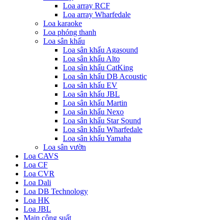
Loa array RCF
Loa array Wharfedale
Loa karaoke
Loa phóng thanh
Loa sân khấu
Loa sân khấu Agasound
Loa sân khấu Alto
Loa sân khấu CatKing
Loa sân khấu DB Acoustic
Loa sân khấu EV
Loa sân khấu JBL
Loa sân khấu Martin
Loa sân khấu Nexo
Loa sân khấu Star Sound
Loa sân khấu Wharfedale
Loa sân khấu Yamaha
Loa sân vườn
Loa CAVS
Loa CF
Loa CVR
Loa Dali
Loa DB Technology
Loa HK
Loa JBL
Main công suất