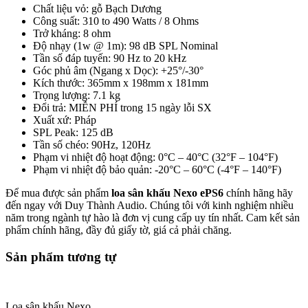
Chất liệu vỏ: gỗ Bạch Dương
Công suất: 310 to 490 Watts / 8 Ohms
Trở kháng: 8 ohm
Độ nhạy (1w @ 1m): 98 dB SPL Nominal
Tần số đáp tuyến: 90 Hz to 20 kHz
Góc phủ âm (Ngang x Dọc): +25°/-30°
Kích thước: 365mm x 198mm x 181mm
Trọng lượng: 7.1 kg
Đổi trả: MIỄN PHÍ trong 15 ngày lỗi SX
Xuất xứ: Pháp
SPL Peak: 125 dB
Tần số chéo: 90Hz, 120Hz
Phạm vi nhiệt độ hoạt động: 0°C – 40°C (32°F – 104°F)
Phạm vi nhiệt độ bảo quản: -20°C – 60°C (-4°F – 140°F)
Để mua được sản phẩm
loa sân khấu Nexo ePS6
chính hãng hãy
đến ngay với Duy Thành Audio. Chúng tôi với kinh nghiệm nhiều
năm trong ngành tự hào là đơn vị cung cấp uy tín nhất. Cam kết sản
phẩm chính hãng, đầy đủ giấy tờ, giá cả phải chăng.
Sản phẩm tương tự
Loa sân khấu Nexo