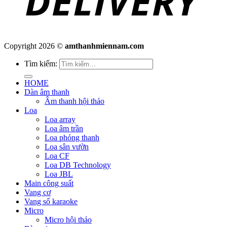
Copyright 2026 ©
amthanhmiennam.com
Tìm kiếm:
HOME
Dàn âm thanh
Âm thanh hội thảo
Loa
Loa array
Loa âm trần
Loa phóng thanh
Loa sân vườn
Loa CF
Loa DB Technology
Loa JBL
Main công suất
Vang cơ
Vang số karaoke
Micro
Micro hội thảo