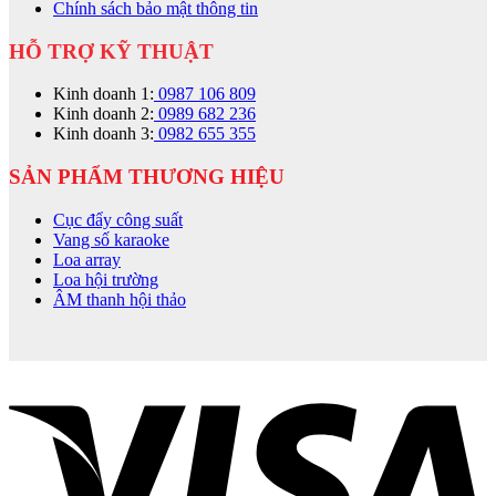
Chính sách bảo mật thông tin
HỖ TRỢ KỸ THUẬT
Kinh doanh 1:
0987 106 809
Kinh doanh 2:
0989 682 236
Kinh doanh 3:
0982 655 355
SẢN PHẨM THƯƠNG HIỆU
Cục đẩy công suất
Vang số karaoke
Loa array
Loa hội trường
ÂM thanh hội thảo