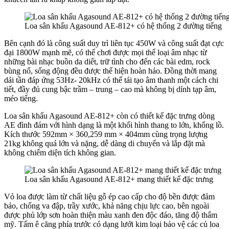
Loa sân khấu Agasound AE-812+ có hệ thống 2 đường tiếng
Bên cạnh đó là công suất duy trì liên tục 450W và công suất đạt cực
đại 1800W mạnh mẽ, có thể chơi được mọi thể loại âm nhạc từ
những bài nhạc buồn da diết, trữ tình cho đến các bài edm, rock
bùng nổ, sống động đều được thể hiện hoàn hảo. Đồng thời mang
dải tần đáp ứng 53Hz- 20kHz có thể tái tạo âm thanh một cách chi
tiết, đầy đủ cung bậc trầm – trung – cao mà không bị dính tạp âm,
méo tiếng.
Loa sân khấu Agasound AE-812+ còn có thiết kế đặc trưng dòng
AE đình đám với hình dạng là một khối hình thang to lớn, khổng lồ.
Kích thước 592mm × 360,259 mm × 404mm cùng trọng lượng
21kg không quá lớn và nặng, dễ dàng di chuyển và lắp đặt mà
không chiếm diện tích không gian.
Loa sân khấu Agasound AE-812+ mang thiết kế đặc trưng
Vỏ loa được làm từ chất liệu gỗ ép cao cấp cho độ bền được đảm
bảo, chống va đập, trầy xước, khả năng chịu lực cao, bên ngoài
được phủ lớp sơn hoàn thiện màu xanh đen độc đáo, tăng độ thẩm
mỹ. Tấm ê căng phía trước có dạng lưới kim loại bảo vệ các củ loa