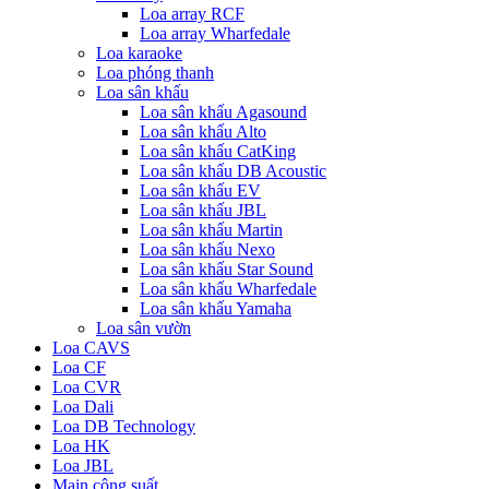
Loa array RCF
Loa array Wharfedale
Loa karaoke
Loa phóng thanh
Loa sân khấu
Loa sân khấu Agasound
Loa sân khấu Alto
Loa sân khấu CatKing
Loa sân khấu DB Acoustic
Loa sân khấu EV
Loa sân khấu JBL
Loa sân khấu Martin
Loa sân khấu Nexo
Loa sân khấu Star Sound
Loa sân khấu Wharfedale
Loa sân khấu Yamaha
Loa sân vườn
Loa CAVS
Loa CF
Loa CVR
Loa Dali
Loa DB Technology
Loa HK
Loa JBL
Main công suất