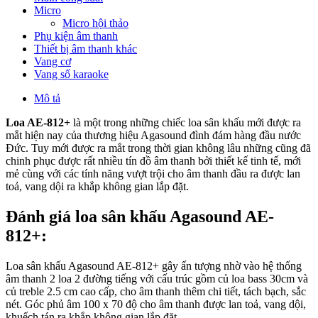
Micro
Micro hội thảo
Phụ kiện âm thanh
Thiết bị âm thanh khác
Vang cơ
Vang số karaoke
Mô tả
Loa AE-812+
là một trong những chiếc loa sân khấu mới được ra
mắt hiện nay của thương hiệu Agasound đình đám hàng đầu nước
Đức. Tuy mới được ra mắt trong thời gian không lâu những cũng đã
chinh phục được rất nhiều tín đồ âm thanh bởi thiết kế tinh tế, mới
mẻ cùng với các tính năng vượt trội cho âm thanh đầu ra được lan
toả, vang dội ra khắp không gian lắp đặt.
Đánh giá loa sân khấu Agasound AE-
812+:
Loa sân khấu Agasound AE-812+ gây ấn tượng nhờ vào hệ thống
âm thanh 2 loa 2 đường tiếng với cấu trúc gồm củ loa bass 30cm và
củ treble 2.5 cm cao cấp, cho âm thanh thêm chi tiết, tách bạch, sắc
nét. Góc phủ âm 100 x 70 độ cho âm thanh được lan toả, vang dội,
khuếch tán ra khắp không gian lắp đặt.