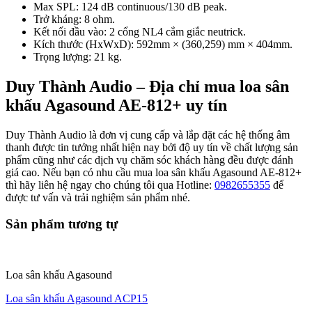
Max SPL: 124 dB continuous/130 dB peak.
Trở kháng: 8 ohm.
Kết nối đầu vào: 2 cổng NL4 cắm giắc neutrick.
Kích thước (HxWxD): 592mm × (360,259) mm × 404mm.
Trọng lượng: 21 kg.
Duy Thành Audio – Địa chỉ mua loa sân
khấu Agasound AE-812+ uy tín
Duy Thành Audio là đơn vị cung cấp và lắp đặt các hệ thống âm
thanh được tin tưởng nhất hiện nay bởi độ uy tín về chất lượng sản
phẩm cũng như các dịch vụ chăm sóc khách hàng đều được đánh
giá cao. Nếu bạn có nhu cầu mua loa sân khấu Agasound AE-812+
thì hãy liên hệ ngay cho chúng tôi qua Hotline:
0982655355
để
được tư vấn và trải nghiệm sản phẩm nhé.
Sản phẩm tương tự
Loa sân khấu Agasound
Loa sân khấu Agasound ACP15