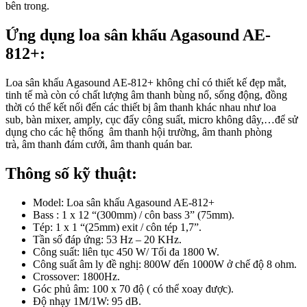
bên trong.
Ứng dụng loa sân khấu Agasound AE-
812+:
Loa sân khấu Agasound AE-812+ không chỉ có thiết kế đẹp mắt,
tinh tế mà còn có chất lượng âm thanh bùng nổ, sống động, đồng
thời có thể kết nối đến các thiết bị âm thanh khác nhau như loa
sub, bàn mixer, amply, cục đẩy công suất, micro không dây,…để sử
dụng cho các hệ thống âm thanh hội trường, âm thanh phòng
trà, âm thanh đám cưới, âm thanh quán bar.
Thông số kỹ thuật:
Model: Loa sân khấu Agasound AE-812+
Bass : 1 x 12 “(300mm) / côn bass 3” (75mm).
Tép: 1 x 1 “(25mm) exit / côn tép 1,7”.
Tần số đáp ứng: 53 Hz – 20 KHz.
Công suất: liên tục 450 W/ Tối đa 1800 W.
Công suất âm ly đề nghị: 800W đến 1000W ở chế độ 8 ohm.
Crossover: 1800Hz.
Góc phủ âm: 100 x 70 độ ( có thể xoay được).
Độ nhạy 1M/1W: 95 dB.