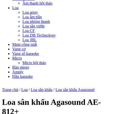
Âm thanh hội thảo
Loa
Loa array
Loa âm trần
Loa phóng thanh
Loa sân vườn
Loa CF
Loa DB Technology
Loa JBL
Main công suất
Vang cơ
Vang số karaoke
Micro
Micro hội thảo
Bàn mixer
Amply
Đầu karaoke
Trang chủ
/
Loa
/
Loa sân khấu
/
Loa sân khấu Agasound
Loa sân khấu Agasound AE-
812+